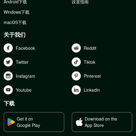
Android下载
设置指南
Windows下载
macOS下载
关于我们
Facebook
Reddit
Twitter
Tiktok
Instagram
Pinterest
Youtube
Linkedln
下载
Get it on
Download on the
Google Play
App Store